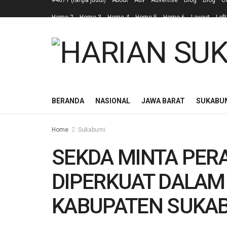
#4671 (tanpa judul)
About
Adv
Advertise
Blog
Blog
C
Home 2
Home 3
Home 4
Home 5
Home 6
Layout
Left
BERANDA
NASIONAL
JAWA BARAT
SUKABU
Home
Sukabumi
SEKDA MINTA PER
DIPERKUAT DALA
KABUPATEN SUKAB