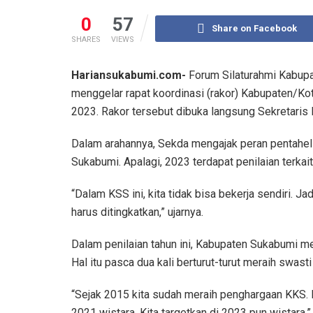
0
57
Share on Facebook
SHARES
VIEWS
Hariansukabumi.com-
Forum Silaturahmi Kabup
menggelar rapat koordinasi (rakor) Kabupaten/Ko
2023. Rakor tersebut dibuka langsung Sekretari
Dalam arahannya, Sekda mengajak peran pentaheli
Sukabumi. Apalagi, 2023 terdapat penilaian terkai
“Dalam KSS ini, kita tidak bisa bekerja sendiri. J
harus ditingkatkan,” ujarnya.
Dalam penilaian tahun ini, Kabupaten Sukabumi me
Hal itu pasca dua kali berturut-turut meraih swasti
“Sejak 2015 kita sudah meraih penghargaan KKS. 
2021 wistara. Kita targetkan di 2023 pun wistara,”