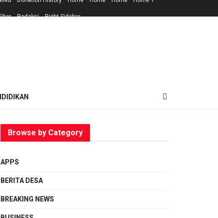
ailed
Donation History
Home
Home
Home
Home 1
iber
Redaksi
Right Sidebar
NDIDIKAN
Browse by Category
APPS
BERITA DESA
BREAKING NEWS
BUSINESS