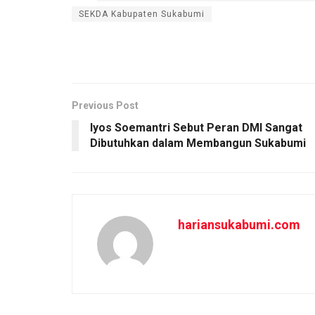
ce
ail
at
ar
SEKDA Kabupaten Sukabumi
b
s
e
o
A
o
p
k
p
Previous Post
Iyos Soemantri Sebut Peran DMI Sangat
Dibutuhkan dalam Membangun Sukabumi
hariansukabumi.com