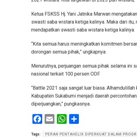
Ketua FSKSS Hj. Yani Jatnika Marwan mengatakan
swasti saba wistara ketiga kalinya. Maka dari itu
mendapatkan swasti saba wistara ketiga kalinya.
“Kita semua harus meningkatkan komitmen bersama.
dorongan semua pihak,” ungkapnya.
Menurutnya, perjuangan semua pihak selama ini sa
nasional terkait 100 persen ODF.
“Battle 2021 saja sangat luar biasa. Alhamdulilla
Kabupaten Sukabumi menjadi daerah percontohan. Ma
diperjuangkan,” pungkasnya.
F
E
W
S
a
m
h
h
Tags:
PERAN PENTAHELIX DIPERKUAT DALAM PROG