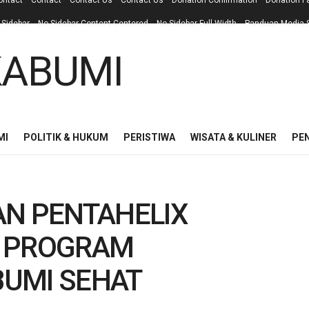
ontact
Contact
Contact Us
Contact Us
Donation Confirmation
Donation F
 Sidebar
No Sidebar Content Centered
No Sidebar Full Width
Panduan Media S
MI
POLITIK & HUKUM
PERISTIWA
WISATA & KULINER
PE
AN PENTAHELIX
M PROGRAM
UMI SEHAT