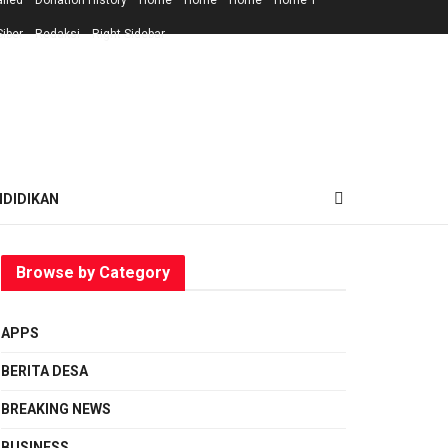
ailed
Donation History
Home
Home
Home
Home 1
iber
Redaksi
Right Sidebar
NDIDIKAN
Browse by Category
APPS
BERITA DESA
BREAKING NEWS
BUSINESS