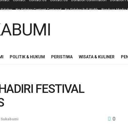
ontact
Contact
Contact Us
Contact Us
Donation Confirmation
Donation F
 Sidebar
No Sidebar Content Centered
No Sidebar Full Width
Panduan Media S
MI
POLITIK & HUKUM
PERISTIWA
WISATA & KULINER
PE
HADIRI FESTIVAL
S
0
Sukabumi