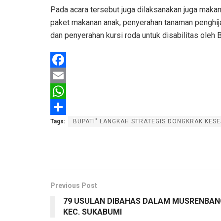
Pada acara tersebut juga dilaksanakan juga makan
paket makanan anak, penyerahan tanaman penghija
dan penyerahan kursi roda untuk disabilitas ole
F
a
E
c
m
W
e
a
h
S
Tags:
BUPATI" LANGKAH STRATEGIS DONGKRAK KES
b
i
a
h
o
l
t
a
o
s
r
k
A
e
Previous Post
79 USULAN DIBAHAS DALAM MUSRENBAN
p
KEC. SUKABUMI
p