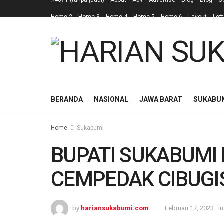
#4671 (tanpa judul)
About
Adv
Advertise
Blog
Blog
C
Home 2
Home 3
Home 4
Home 5
Home 6
Layout
Left
BERANDA
NASIONAL
JAWA BARAT
SUKABU
Home
Sukabumi
BUPATI SUKABUMI 
CEMPEDAK CIBUGI
by
hariansukabumi.com
Februari 17, 2023
in