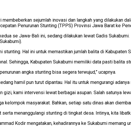
i membeberkan sejumlah inovasi dan langkah yang dilakukan dal
rcepatan Penurunan Stunting (TPPS) Provinsi Jawa Barat ke Pen
kedua se Jawa-Bali ini, sedang dilakukan lewat Gadis Sukabumi. 
 Sukabumi).
stunting. Hal ini untuk memastikan jumlah balita di Kabupaten S
onal. Sehingga, Kabupaten Sukabumi memiliki data pasti balita 
 penurunan angka stunting bisa segera terwujud,” ucapnya.
 sedang hamil pun turut dipantau. Hal itu untuk mengurangi adanya
 gizi, kami intervensi lewat berbagai asupan. Salah satunya lewa
ga kelompok masyarakat. Bahkan, setiap satu dinas akan diemban
 serta menanggulangi stunting di tingkat desa. Intinya, kita liba
uhammad Kodir mengatakan, kehadirannya ke Sukabumi memang u