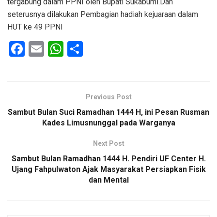
tergabung dalam PPNI oleh Bupati Sukabumi.Dan
seterusnya dilakukan Pembagian hadiah kejuaraan dalam
HUT ke 49 PPNI
F
E
W
S
a
m
h
h
ce
ail
at
ar
b
s
e
Previous Post
o
A
Sambut Bulan Suci Ramadhan 1444 H, ini Pesan Rusman
o
p
Kades Limusnunggal pada Warganya
k
p
Next Post
Sambut Bulan Ramadhan 1444 H. Pendiri UF Center H.
Ujang Fahpulwaton Ajak Masyarakat Persiapkan Fisik
dan Mental