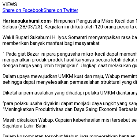
VIEWS
Share on Facebook
Share on Twitter
Hariansukabumi.com-
Himpunan Pengusaha Mikro Kecil dan 
Selasa (28/03/23). Kegiatan ini diikuti oleh 120 orang peserta 
Wakil Bupati Sukabumi H. Iyos Somantri menyampaikan rasa bangg
memberikan banyak manfaat bagi masyarakat.
” Pada giat Bazar ini para pengusaha mikro-kecil dapat meman
mengenalkan produk-produk hasil karyanya secara lebih dekat
dengan harga yang lebih terjangkau”. Ungkap saat melakukan g
Dalam upaya mewujudkan UMKM kuat dan maju, Wabup meminta k
sehingga dapat menyelesaikan permasalahan struktural yang d
Diketahui permasalahan yang dihadapi pelaku UMKM diantaranya 
“para pelaku usaha diyakini dapat menjadi daya ungkit yang s
”Meningkatkan Produktivitas dan Daya Saing Ekonomi Berbasis 
Masih dikatakan Wabup, Capaian keberhasilan misi tersebut se
Sejahtera Lahir-Batin
Dalam kesempatan tersebut Wabup juga menyerahkan bantuan sos