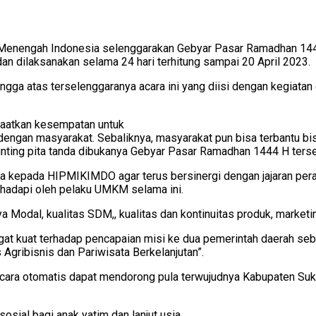
Menengah Indonesia selenggarakan Gebyar Pasar Ramadhan 1444
dan dilaksanakan selama 24 hari terhitung sampai 20 April 2023.
a atas terselenggaranya acara ini yang diisi dengan kegiatan ed
faatkan kesempatan untuk
 dengan masyarakat. Sebaliknya, masyarakat pun bisa terbantu 
unting pita tanda dibukanya Gebyar Pasar Ramadhan 1444 H ters
epada HIPMIKIMDO agar terus bersinergi dengan jajaran perangk
ihadapi oleh pelaku UMKM selama ini.
Modal, kualitas SDM,, kualitas dan kontinuitas produk, marketin
angat kuat terhadap pencapaian misi ke dua pemerintah daerah 
Agribisnis dan Pariwisata Berkelanjutan”.
cara otomatis dapat mendorong pula terwujudnya Kabupaten Suka
ial bagi anak yatim dan lanjut usia.