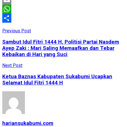
Email
WhatsApp
Share
Previous Post
Sambut Idul Fitri 1444 H, Politisi Partai Nasdem
Ayep Zaki : Mari Saling Memaafkan dan Tebar
Kebaikan di Hari yang Suci
Next Post
Ketua Baznas Kabupaten Sukabumi Ucapkan
Selamat Idul Fitri 1444 H
hariansukabumi.com