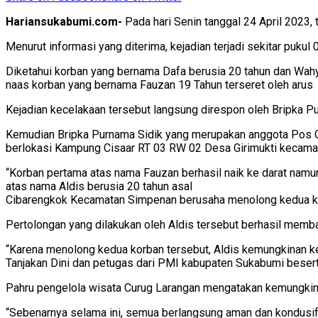
Hariansukabumi.com-
Pada hari Senin tanggal 24 April 2023,
Menurut informasi yang diterima, kejadian terjadi sekitar pukul 
Diketahui korban yang bernama Dafa berusia 20 tahun dan Wahy
naas korban yang bernama Fauzan 19 Tahun terseret oleh arus
Kejadian kecelakaan tersebut langsung direspon oleh Bripka P
Kemudian Bripka Purnama Sidik yang merupakan anggota Pos Ga
berlokasi Kampung Cisaar RT 03 RW 02 Desa Girimukti kecama
“Korban pertama atas nama Fauzan berhasil naik ke darat nam
atas nama Aldis berusia 20 tahun asal
Cibarengkok Kecamatan Simpenan berusaha menolong kedua korb
Pertolongan yang dilakukan oleh Aldis tersebut berhasil memba
“Karena menolong kedua korban tersebut, Aldis kemungkinan kel
Tanjakan Dini dan petugas dari PMI kabupaten Sukabumi beser
Pahru pengelola wisata Curug Larangan mengatakan kemungkina
“Sebenarnya selama ini, semua berlangsung aman dan kondusif.