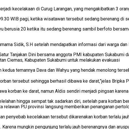
 terjadi kecelakaan di Curug Larangan, yang mengakibatkan 3 or
09.30 WIB pagi, ketika wisatawan tersebut sedang berenang di seki
u berusia 20 ketika itu sedang berenang sambil berfoto bersama
urnama Sidik, S.H setelah mendapatkan informasi dari warga da
tur Tanjakan Dini bersama anggota PMI kabupaten Sukabumi dan
tan Ciemas, Kabupaten Sukabumi untuk melakukan evakuasi
un kedua temannya Dava dan Wahyu yang hendak menolong tersebu
an tersebut sehingga berhasil dibawa ke darat,”jelas Bripka 
wa korban ke darat, namun Aldis sendiri menjadi pingsan karena 
elahan hingga sempat tak sadarkan diri, setelah para korban ber
ta relawan P.U provinsi langsung memberikan penanganan pertol
n penyebab kecelakaan tersebut dikarenakan korban terlalu jau
 Karena mungkin pengunjung terlalu jauh berenangnya dan aruspu