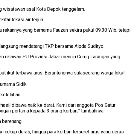
ang wisatawan asal Kota Depok tenggelam.
tar lokasi air terjun.
 rekannya yang bernama Fauzan sekira pukul 09.30 Wib, tetapi
n langsung mendatangi TKP bersama Aipda Sudiryo.
 relawan P.U Provinsi Jabar menuju Curug Larangan yang
t ikut terbawa arus. Beruntungnya salaseorang warga lokal
Purnama Sidik
kelelahan.
hasil dibawa naik ke darat. Kami dari anggota Pos Gatur
ongan pertama kepada 3 orang korban,” tambahnya
h berenang.
n cukup deras, hingga para korban terseret arus yang deras