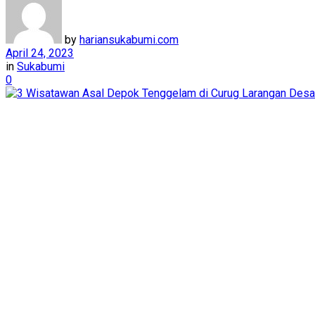
by
hariansukabumi.com
April 24, 2023
in
Sukabumi
0