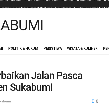
ontact
Contact
Contact Us
Contact Us
Donation Confirmation
Donation F
 Sidebar
No Sidebar Content Centered
No Sidebar Full Width
Panduan Media S
MI
POLITIK & HUKUM
PERISTIWA
WISATA & KULINER
PE
rbaikan Jalan Pasca
ten Sukabumi
0
kabumi