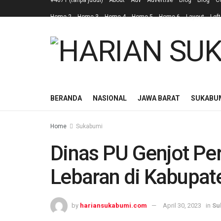
#4671 (tanpa judul)
About
Adv
Advertise
Blog
Blog
C
Home 2
Home 3
Home 4
Home 5
Home 6
Layout
Left
BERANDA
NASIONAL
JAWA BARAT
SUKABU
Home
Sukabumi
Dinas PU Genjot Pe
Lebaran di Kabupa
by
hariansukabumi.com
April 30, 2023
in
Su