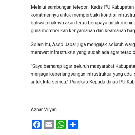
Melalui sambungan telepon, Kadis PU Kabupate
komitmennya untuk memperbaiki kondisi infrastru
bahwa pihaknya akan terus berupaya untuk meningk
guna memberikan kenyamanan dan keamanan bag
Selain itu, Asep Japar juga mengajak seluruh w
merawat infrastruktur yang sudah ada agar tetap
“Saya berharap agar seluruh masyarakat Kabupat
menjaga keberlangsungan infrastruktur yang ada, 
untuk kita semua.” Pungkas Kepada dinas PU Ka
Azhar Vilyan
F
E
W
S
a
m
h
h