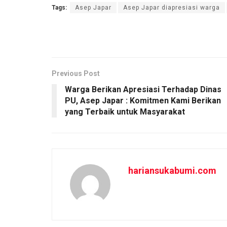
Tags:
Asep Japar
Asep Japar diapresiasi warga
ce
ail
at
ar
b
s
e
o
A
o
p
Previous Post
k
p
Warga Berikan Apresiasi Terhadap Dinas
PU, Asep Japar : Komitmen Kami Berikan
yang Terbaik untuk Masyarakat
hariansukabumi.com