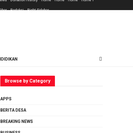
ailed
Donation History
Home
Home
Home
Home 1
iber
Redaksi
Right Sidebar
NDIDIKAN
Browse by Category
APPS
BERITA DESA
BREAKING NEWS
BUSINESS