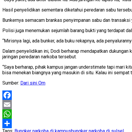
Hasil penyelidikan sementara diketahui peredaran sabu terseb
Bunkernya semacam brankas penyimpanan sabu dan transaksi yan
Polisi juga menemukan sejumlah barang bukti yang terdapat dala
“Mirisnya lagi, ada bunker, ada buku rekapnya, ada penyalurannya
Dalam penyelidikan ini, Dodi berharap mendapatkan dukungan 
jaringan peredaran narkoba tersebut.
“Saya berharap, pihak kampus jangan understimate tapi mari ki
bisa menekan biangnya yang masukin di situ. Kalau ini sempat t
Sumber:
Dari sini Om
Facebook
Email
WhatsApp
Tags:
Bungker narkoba di kampus
bungker narkoba di sulsel