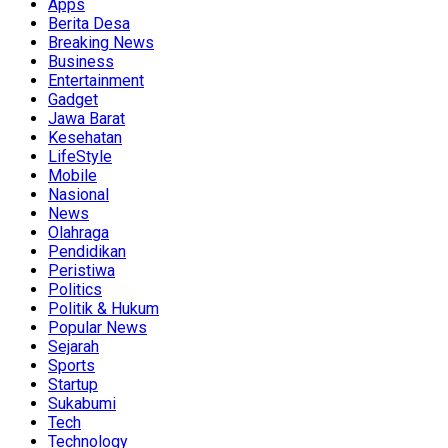
Apps
Berita Desa
Breaking News
Business
Entertainment
Gadget
Jawa Barat
Kesehatan
LifeStyle
Mobile
Nasional
News
Olahraga
Pendidikan
Peristiwa
Politics
Politik & Hukum
Popular News
Sejarah
Sports
Startup
Sukabumi
Tech
Technology