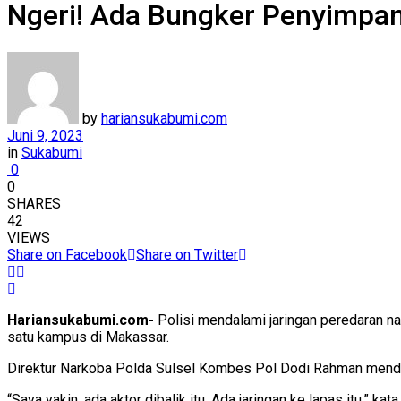
Ngeri! Ada Bungker Penyimpa
by
hariansukabumi.com
Juni 9, 2023
in
Sukabumi
0
0
SHARES
42
VIEWS
Share on Facebook
Share on Twitter
Hariansukabumi.com-
Polisi mendalami jaringan peredaran n
satu kampus di Makassar.
Direktur Narkoba Polda Sulsel Kombes Pol Dodi Rahman mendug
“Saya yakin, ada aktor dibalik itu. Ada jaringan ke lapas itu,” ka