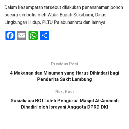
Dalam kesempatan tersebut dilakukan penananaman pohon
secara simbolis oleh Wakil Bupati Sukabumi, Dinas
Lingkungan Hidup, PLTU Palabuhanratu dan lainnya.
F
E
W
S
a
m
h
h
ce
ail
at
ar
b
s
e
Previous Post
o
A
4 Makanan dan Minuman yang Harus Dihindari bagi
o
p
Penderita Sakit Lambung
k
p
Next Post
Sosialisasi BOTI oleh Pengurus Masjid Al-Amanah
Dihadiri oleh Israyani Anggota DPRD DKI