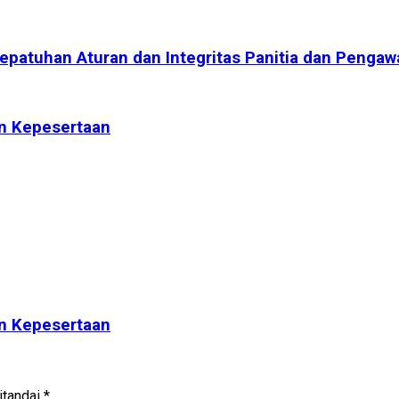
patuhan Aturan dan Integritas Panitia dan Pengaw
n Kepesertaan
n Kepesertaan
itandai
*