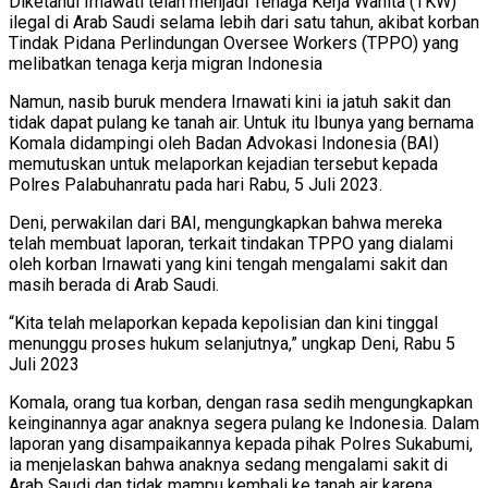
Diketahui Irnawati telah menjadi Tenaga Kerja Wanita (TKW)
ilegal di Arab Saudi selama lebih dari satu tahun, akibat korban
Tindak Pidana Perlindungan Oversee Workers (TPPO) yang
melibatkan tenaga kerja migran Indonesia
Namun, nasib buruk mendera Irnawati kini ia jatuh sakit dan
tidak dapat pulang ke tanah air. Untuk itu Ibunya yang bernama
Komala didampingi oleh Badan Advokasi Indonesia (BAI)
memutuskan untuk melaporkan kejadian tersebut kepada
Polres Palabuhanratu pada hari Rabu, 5 Juli 2023.
Deni, perwakilan dari BAI, mengungkapkan bahwa mereka
telah membuat laporan, terkait tindakan TPPO yang dialami
oleh korban Irnawati yang kini tengah mengalami sakit dan
masih berada di Arab Saudi.
“Kita telah melaporkan kepada kepolisian dan kini tinggal
menunggu proses hukum selanjutnya,” ungkap Deni, Rabu 5
Juli 2023
Komala, orang tua korban, dengan rasa sedih mengungkapkan
keinginannya agar anaknya segera pulang ke Indonesia. Dalam
laporan yang disampaikannya kepada pihak Polres Sukabumi,
ia menjelaskan bahwa anaknya sedang mengalami sakit di
Arab Saudi dan tidak mampu kembali ke tanah air karena