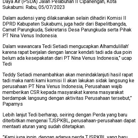
Daya Air (PSDA) Jalan Pelabuhan II Cipanengah, Kota
Sukabumi. Rabu, 05/07/2023
Dalam audensi yang dilaksanakan selain dihadiri Komisi II
DPRD Kabupaten Sukabumi, juga hadir dari Bapelitbangda,
Camat Parungkuda, Sekretaris Desa Parungkuda serta Pihak
PT Nina Venus Indonesia.
Dalam wawancara Tedi Setiadi mengucapkan Alhamdulillah’
karena rapat berjalan dengan lancar kendati tadi ada dua poin
belum ada kesepakatan dari PT Nina Venus Indonesia,” ucap
Tedi
Teddy Setiadi menambahkan akan menindaklanjuti hasil rapat
tadi maka nanti kami komisi II akan lakukan sidak langsung ke
perusahaan PT Nina Venus Indonesia, Perusahaan wajib
memberikan CSR kepada masyarakat karena masyarakat
berdampak langsung dengan aktivitas Perusahaan tersebut,”
Paparnys
Lebih lanjut Tedi berharap, seiring dengan Perda yang baru
diterbitkan mengenai TJSPKBL, perusahaan-perusahaan dapat
mentaati aturan yang sudah ditetapkan.
”Kami juga ingin, dengan adanya perda TJSPKBL yang baru