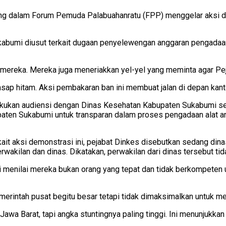
g dalam Forum Pemuda Palabuahanratu (FPP) menggelar aksi dem
bumi diusut terkait dugaan penyelewengan anggaran pengadaan a
mereka. Mereka juga meneriakkan yel-yel yang meminta agar Pe
p hitam. Aksi pembakaran ban ini membuat jalan di depan kant
kan audiensi dengan Dinas Kesehatan Kabupaten Sukabumi seba
ten Sukabumi untuk transparan dalam proses pengadaan alat a
 aksi demonstrasi ini, pejabat Dinkes disebutkan sedang dinas
rwakilan dan dinas. Dikatakan, perwakilan dari dinas tersebut 
 menilai mereka bukan orang yang tepat dan tidak berkompeten
rintah pusat begitu besar tetapi tidak dimaksimalkan untuk me
wa Barat, tapi angka stuntingnya paling tinggi. Ini menunjukka