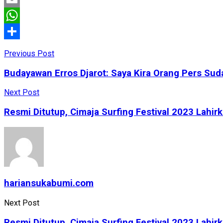
Email
WhatsApp
Share
Previous Post
Budayawan Erros Djarot: Saya Kira Orang Pers Sud
Next Post
Resmi Ditutup, Cimaja Surfing Festival 2023 Lahir
hariansukabumi.com
Next Post
Resmi Ditutup, Cimaja Surfing Festival 2023 Lahir