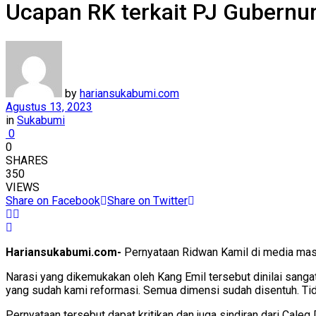
Ucapan RK terkait PJ Gubernu
by
hariansukabumi.com
Agustus 13, 2023
in
Sukabumi
0
0
SHARES
350
VIEWS
Share on Facebook
Share on Twitter
Hariansukabumi.com-
Pernyataan Ridwan Kamil di media massa
Narasi yang dikemukakan oleh Kang Emil tersebut dinilai sangat 
yang sudah kami reformasi. Semua dimensi sudah disentuh. Tida
Pernyataan tersebut dapat kritikan dan juga sindiran dari Cal