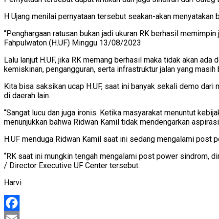
H Ujang menilai pernyataan tersebut seakan-akan menyatakan b
“Penghargaan ratusan bukan jadi ukuran RK berhasil memimpin ja
Fahpulwaton (H.UF) Minggu 13/08/2023
Lalu lanjut H.UF, jika RK memang berhasil maka tidak akan ada
kemiskinan, pengangguran, serta infrastruktur jalan yang masi
Kita bisa saksikan ucap H.UF, saat ini banyak sekali demo da
di daerah lain.
“Sangat lucu dan juga ironis. Ketika masyarakat menuntut keb
menunjukkan bahwa Ridwan Kamil tidak mendengarkan aspirasi 
H.UF menduga Ridwan Kamil saat ini sedang mengalami post 
“RK saat ini mungkin tengah mengalami post power sindrom, di
/ Director Executive UF Center tersebut.
Harvi
Facebook