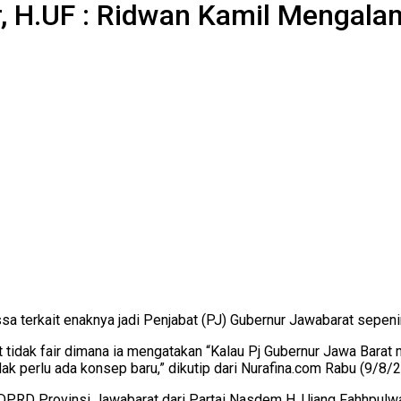
r, H.UF : Ridwan Kamil Mengal
 terkait enaknya jadi Penjabat (PJ) Gubernur Jawabarat sepeningg
tidak fair dimana ia mengatakan “Kalau Pj Gubernur Jawa Barat ma
k perlu ada konsep baru,” dikutip dari Nurafina.com Rabu (9/8/
eg DPRD Provinsi Jawabarat dari Partai Nasdem H. Ujang Fahhpulw