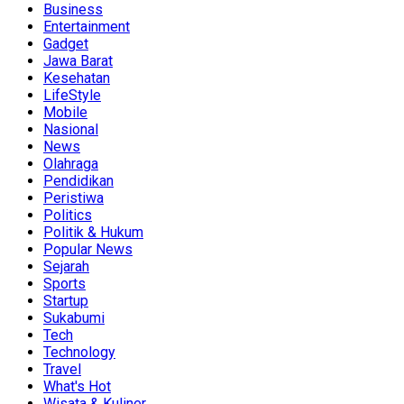
Business
Entertainment
Gadget
Jawa Barat
Kesehatan
LifeStyle
Mobile
Nasional
News
Olahraga
Pendidikan
Peristiwa
Politics
Politik & Hukum
Popular News
Sejarah
Sports
Startup
Sukabumi
Tech
Technology
Travel
What's Hot
Wisata & Kuliner