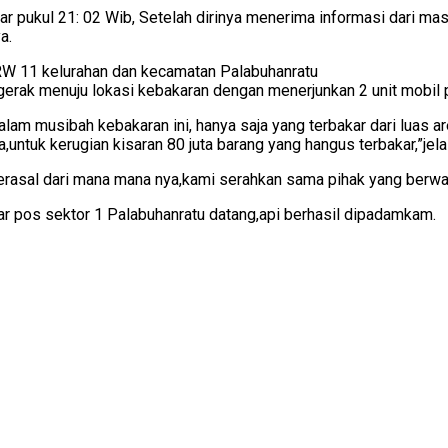
ar pukul 21: 02 Wib, Setelah dirinya menerima informasi dari ma
a.
 RW 11 kelurahan dan kecamatan Palabuhanratu
gerak menuju lokasi kebakaran dengan menerjunkan 2 unit mobil
lam musibah kebakaran ini, hanya saja yang terbakar dari luas 
,untuk kerugian kisaran 80 juta barang yang hangus terbakar,”jel
erasal dari mana mana nya,kami serahkan sama pihak yang berwa
r pos sektor 1 Palabuhanratu datang,api berhasil dipadamkam.