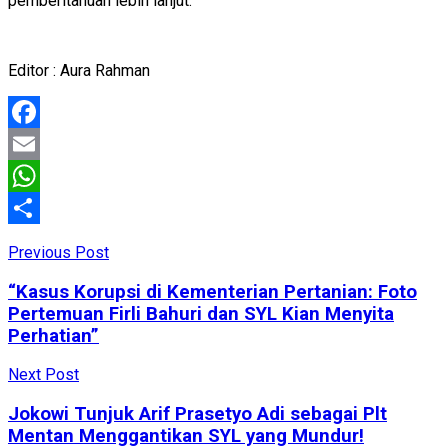
pemberitahuan lebih lanjut.
Editor : Aura Rahman
Facebook
Email
WhatsApp
Share
Previous Post
“Kasus Korupsi di Kementerian Pertanian: Foto
Pertemuan Firli Bahuri dan SYL Kian Menyita
Perhatian”
Next Post
Jokowi Tunjuk Arif Prasetyo Adi sebagai Plt
Mentan Menggantikan SYL yang Mundur!