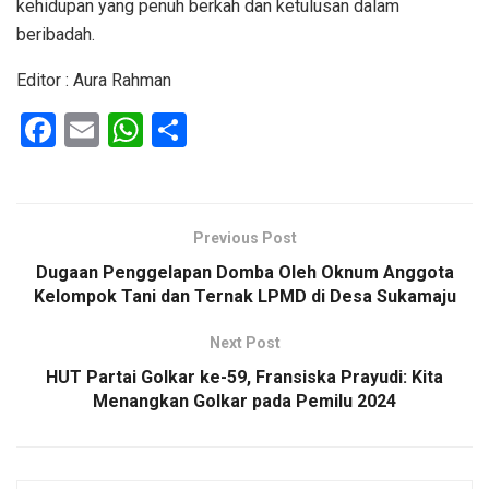
kehidupan yang penuh berkah dan ketulusan dalam
beribadah.
Editor : Aura Rahman
F
E
W
S
a
m
h
h
ce
ail
at
ar
b
s
e
Previous Post
o
A
Dugaan Penggelapan Domba Oleh Oknum Anggota
o
p
Kelompok Tani dan Ternak LPMD di Desa Sukamaju
k
p
Next Post
HUT Partai Golkar ke-59, Fransiska Prayudi: Kita
Menangkan Golkar pada Pemilu 2024