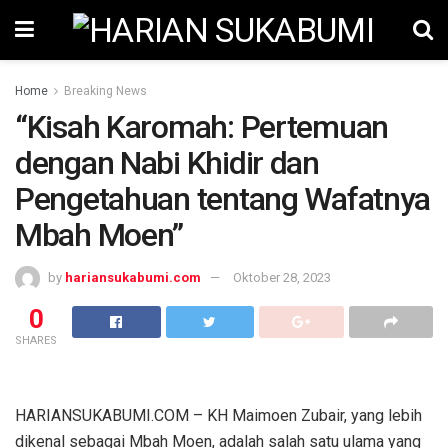
Home
Breaking News
“Kisah Karomah: Pertemuan
dengan Nabi Khidir dan
Pengetahuan tentang Wafatnya
Mbah Moen”
by
hariansukabumi.com
Oktober 28, 2023
0
SHARES
HARIANSUKABUMI.COM – KH Maimoen Zubair, yang lebih
dikenal sebagai Mbah Moen, adalah salah satu ulama yang