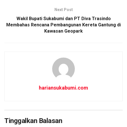
k
p
Next Post
Wakil Bupati Sukabumi dan PT Diva Trasindo
Membahas Rencana Pembangunan Kereta Gantung di
Kawasan Geopark
hariansukabumi.com
Tinggalkan Balasan