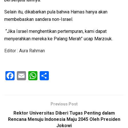
Selain itu, dikabarkan pula bahwa Hamas hanya akan
membebaskan sandera non-Israel.
“Jika Israel menghentikan pertempuran, kami dapat
menyerahkan mereka ke Palang Merah” ucap Marzouk.
Editor : Aura Rahman
F
E
W
S
a
m
h
h
ce
ail
at
ar
b
s
e
Previous Post
o
A
Rektor Universitas Diberi Tugas Penting dalam
o
p
Rencana Menuju Indonesia Maju 2045 Oleh Presiden
Jokowi