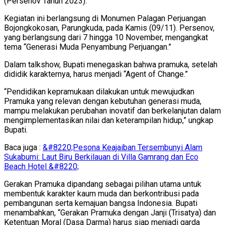
(Persenov Tahun 2023).
Kegiatan ini berlangsung di Monumen Palagan Perjuangan
Bojongkokosan, Parungkuda, pada Kamis (09/11). Persenov,
yang berlangsung dari 7 hingga 10 November, mengangkat
tema “Generasi Muda Penyambung Perjuangan.”
Dalam talkshow, Bupati menegaskan bahwa pramuka, setelah
dididik karakternya, harus menjadi “Agent of Change.”
“Pendidikan kepramukaan dilakukan untuk mewujudkan
Pramuka yang relevan dengan kebutuhan generasi muda,
mampu melakukan perubahan inovatif dan berkelanjutan dalam
mengimplementasikan nilai dan keterampilan hidup,” ungkap
Bupati.
Baca juga :
&#8220;Pesona Keajaiban Tersembunyi Alam
Sukabumi: Laut Biru Berkilauan di Villa Gamrang dan Eco
Beach Hotel &#8220;
Gerakan Pramuka dipandang sebagai pilihan utama untuk
membentuk karakter kaum muda dan berkontribusi pada
pembangunan serta kemajuan bangsa Indonesia. Bupati
menambahkan, “Gerakan Pramuka dengan Janji (Trisatya) dan
Ketentuan Moral (Dasa Darma) harus siap menjadi garda