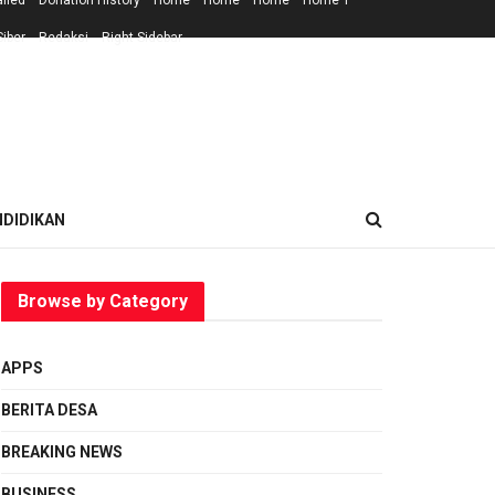
ailed
Donation History
Home
Home
Home
Home 1
iber
Redaksi
Right Sidebar
NDIDIKAN
Browse by Category
APPS
BERITA DESA
BREAKING NEWS
BUSINESS