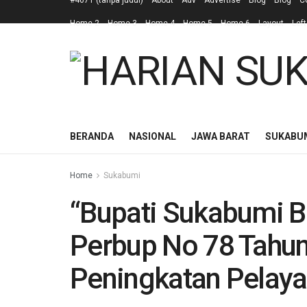
#4671 (tanpa judul)
About
Adv
Advertise
Blog
Blog
C
Home 2
Home 3
Home 4
Home 5
Home 6
Layout
Left
BERANDA
NASIONAL
JAWA BARAT
SUKABU
Home
Sukabumi
“Bupati Sukabumi B
Perbup No 78 Tahun
Peningkatan Pelay