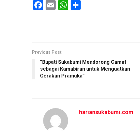
F
E
W
S
a
m
h
h
ce
ail
at
ar
b
s
e
o
A
o
p
Previous Post
“Bupati Sukabumi Mendorong Camat
k
p
sebagai Kamabiran untuk Menguatkan
Gerakan Pramuka”
hariansukabumi.com