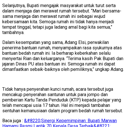
Selanjutnya, Bupati mengajak masyarakat untuk turut serta
dalam menjaga dan merawat rumah tersebut. “Mari bersama-
sama menjaga dan merawat rumah ini sebagai wujud
kebersamaan kita. Semoga rumah ini tidak hanya menjadi
tempat tinggal, tetapi juga ladang amal bagi kita semua,”
tambahnya.
Dalam kesempatan yang sama, Adang Elsi, perwakilan
penerima bantuan rumah, menyampaikan rasa syukurnya atas
bantuan bedah rumah ini. Ia berharap keberkahan selalu
menyertai Rian dan keluarganya. “Terima kasih Pak Bupati dan
jajaran Dinas PU atas bantuan ini. Semoga rumah ini dapat
dimanfaatkan sebaik-baiknya oleh pemiliknya,” ungkap Adang.
Tidak hanya penyerahan kunci rumah, acara tersebut juga
mencakup penyerahan santunan untuk para jompo dan
pemberian Kartu Tanda Penduduk (KTP) kepada pelajar yang
telah mencapai usia 17 tahun. Hal ini menjadi tambahan
sentuhan kemanusiaan dalam program bedah rumah tersebut.
Baca juga :
&#8220;Sinergi Kepemimpinan: Bupati Marwan
Hamami Resmi Lantik 70 Kepala Desa Terbaik&#8221;