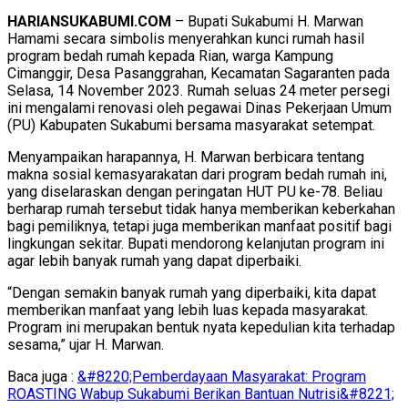
HARIANSUKABUMI.COM
– Bupati Sukabumi H. Marwan
Hamami secara simbolis menyerahkan kunci rumah hasil
program bedah rumah kepada Rian, warga Kampung
Cimanggir, Desa Pasanggrahan, Kecamatan Sagaranten pada
Selasa, 14 November 2023. Rumah seluas 24 meter persegi
ini mengalami renovasi oleh pegawai Dinas Pekerjaan Umum
(PU) Kabupaten Sukabumi bersama masyarakat setempat.
Menyampaikan harapannya, H. Marwan berbicara tentang
makna sosial kemasyarakatan dari program bedah rumah ini,
yang diselaraskan dengan peringatan HUT PU ke-78. Beliau
berharap rumah tersebut tidak hanya memberikan keberkahan
bagi pemiliknya, tetapi juga memberikan manfaat positif bagi
lingkungan sekitar. Bupati mendorong kelanjutan program ini
agar lebih banyak rumah yang dapat diperbaiki.
“Dengan semakin banyak rumah yang diperbaiki, kita dapat
memberikan manfaat yang lebih luas kepada masyarakat.
Program ini merupakan bentuk nyata kepedulian kita terhadap
sesama,” ujar H. Marwan.
Baca juga :
&#8220;Pemberdayaan Masyarakat: Program
ROASTING Wabup Sukabumi Berikan Bantuan Nutrisi&#8221;