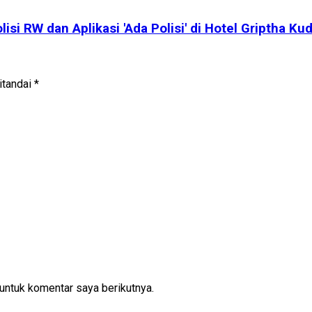
i RW dan Aplikasi 'Ada Polisi' di Hotel Griptha Ku
itandai
*
untuk komentar saya berikutnya.