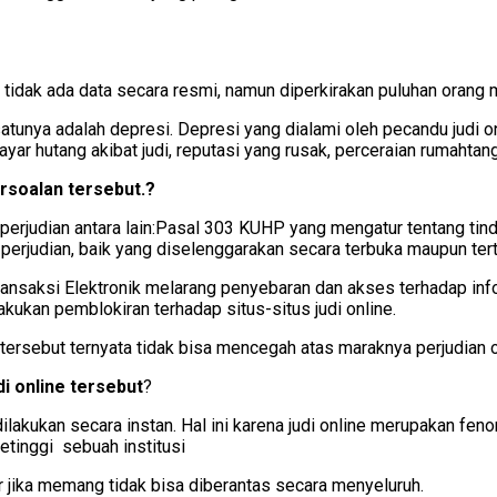
tidak ada data secara resmi, namun diperkirakan puluhan orang me
satunya adalah depresi. Depresi yang dialami oleh pecandu judi o
r hutang akibat judi, reputasi yang rusak, perceraian rumahtangg
rsoalan tersebut.?
g perjudian antara lain:Pasal 303 KUHP yang mengatur tentang t
perjudian, baik yang diselenggarakan secara terbuka maupun tert
nsaksi Elektronik melarang penyebaran dan akses terhadap info
ukan pemblokiran terhadap situs-situs judi online.
tersebut ternyata tidak bisa mencegah atas maraknya perjudian 
i online tersebut
?
 dilakukan secara instan. Hal ini karena judi online merupakan f
etinggi sebuah institusi
r jika memang tidak bisa diberantas secara menyeluruh.