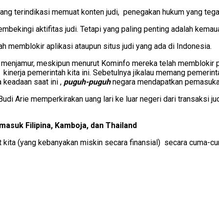
yang terindikasi memuat konten judi, penegakan hukum yang tegas
kingi aktifitas judi. Tetapi yang paling penting adalah kemauan
 memblokir aplikasi ataupun situs judi yang ada di Indonesia.
ap menjamur, meskipun menurut Kominfo mereka telah memblokir pu
n kinerja pemerintah kita ini. Sebetulnya jikalau memang pemeri
 keadaan saat ini ,
puguh-puguh
negara mendapatkan pemasukan 
 Arie memperkirakan uang lari ke luar negeri dari transaksi judi 
masuk Filipina, Kamboja, dan Thailand
t kita (yang kebanyakan miskin secara finansial) secara cuma-cu