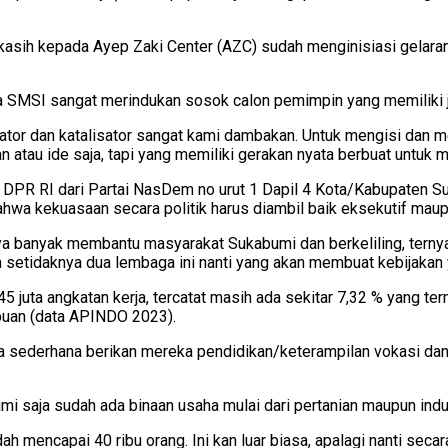
 kasih kepada Ayep Zaki Center (AZC) sudah menginisiasi gela
SMSI sangat merindukan sosok calon pemimpin yang memiliki jiwa
iator dan katalisator sangat kami dambakan. Untuk mengisi da
tau ide saja, tapi yang memiliki gerakan nyata berbuat untuk ma
 DPR RI dari Partai NasDem no urut 1 Dapil 4 Kota/Kabupaten S
ahwa kekuasaan secara politik harus diambil baik eksekutif maupu
ya banyak membantu masyarakat Sukabumi dan berkeliling, ternya
na setidaknya dua lembaga ini nanti yang akan membuat kebijakan 
45 juta angkatan kerja, tercatat masih ada sekitar 7,32 % yang t
ibuan (data APINDO 2023).
nya sederhana berikan mereka pendidikan/keterampilan vokasi da
mi saja sudah ada binaan usaha mulai dari pertanian maupun indus
 mencapai 40 ribu orang. Ini kan luar biasa, apalagi nanti secara 