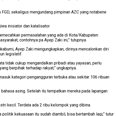
ran FGD, sekaligus mengundang pimpinan AZC yang notabene
 inisiator dan katalisator.
n memecahkan permasalahan yang ada di Kota/Kabupaten
syarakat, contohnya pa Ayep Zaki ini,” tutupnya.
ukabumi, Ayep Zaki mengungkapkan, dirinya mencalonkan diri
n legislatif.
ta tidak cukup mengandalkan pribadi atau yayasan, perlu
yang berpihak terhadap rakyat,” ungkapnya.
ermasuk kategori pengangguran terbuka atau sekitar 106 ribuan
n bahasa asing. Setelah itu tempatkan mereka pada lapangan
tri kecil. Terdata ada 2 ribu kelompok yang dibina.
politik kekuasaan itu sudah diambil, bisa bertambah lagi,” tutur