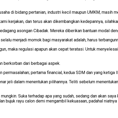
saha di bidang pertanian, industri kecil maupun UMKM, masih m
kami kerjakan, dan terus akan dikembangkan kedepannya, silahkan
edagang asongan Cibadak. Mereka diberikan bantuan modal denga
selalu menjadi momok bagi masyarakat adalah, harus terbangunnya
angun, maka regulasi apapun akan cepat teratasi. Untuk menyeles
n berkorban dari berbagai aspek.
n permasalahan; pertama financial, kedua SDM dan yang ketiga I
enar jeli dalam menentukan pilihannya. Teliti sebelum menentuka
 mungkin. Suka terhadap apa yang sudah, sedang dan akan saya ker
dan bujuk rayu calon demi mengambil kekuasaan, padahal niatn