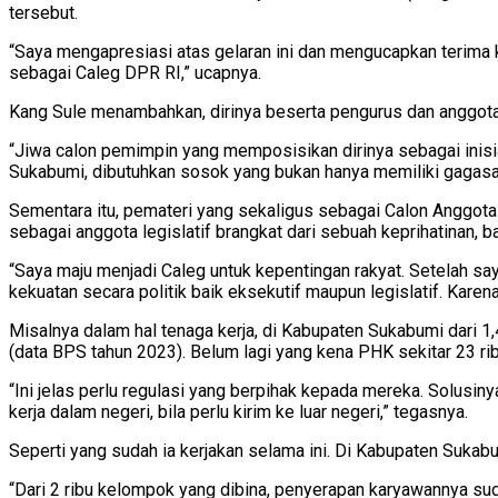
tersebut.
“Saya mengapresiasi atas gelaran ini dan mengucapkan terima
sebagai Caleg DPR RI,” ucapnya.
Kang Sule menambahkan, dirinya beserta pengurus dan anggota 
“Jiwa calon pemimpin yang memposisikan dirinya sebagai inis
Sukabumi, dibutuhkan sosok yang bukan hanya memiliki gagasan a
Sementara itu, pemateri yang sekaligus sebagai Calon Anggota
sebagai anggota legislatif brangkat dari sebuah keprihatinan, b
“Saya maju menjadi Caleg untuk kepentingan rakyat. Setelah sa
kekuatan secara politik baik eksekutif maupun legislatif. Kare
Misalnya dalam hal tenaga kerja, di Kabupaten Sukabumi dari 1,
(data BPS tahun 2023). Belum lagi yang kena PHK sekitar 23 r
“Ini jelas perlu regulasi yang berpihak kepada mereka. Solusi
kerja dalam negeri, bila perlu kirim ke luar negeri,” tegasnya.
Seperti yang sudah ia kerjakan selama ini. Di Kabupaten Sukabu
“Dari 2 ribu kelompok yang dibina, penyerapan karyawannya sudah