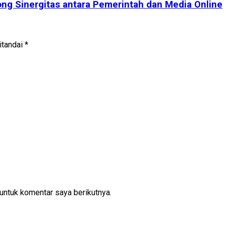
ng Sinergitas antara Pemerintah dan Media Online
itandai
*
untuk komentar saya berikutnya.