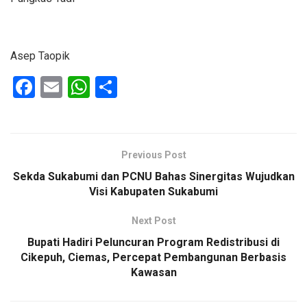
Asep Taopik
F
E
W
S
a
m
h
h
ce
ail
at
ar
b
s
e
Previous Post
o
A
Sekda Sukabumi dan PCNU Bahas Sinergitas Wujudkan
o
p
Visi Kabupaten Sukabumi
k
p
Next Post
Bupati Hadiri Peluncuran Program Redistribusi di
Cikepuh, Ciemas, Percepat Pembangunan Berbasis
Kawasan