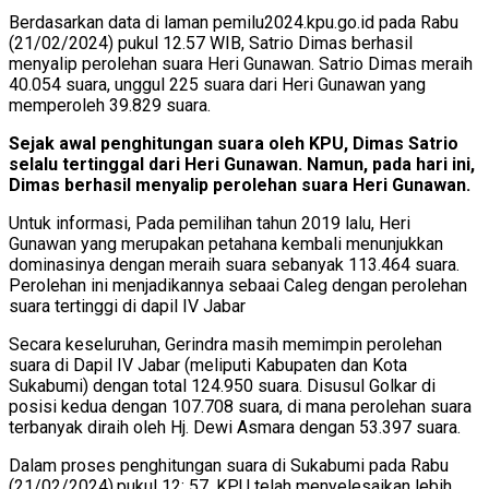
Berdasarkan data di laman pemilu2024.kpu.go.id pada Rabu
(21/02/2024) pukul 12.57 WIB, Satrio Dimas berhasil
menyalip perolehan suara Heri Gunawan. Satrio Dimas meraih
40.054 suara, unggul 225 suara dari Heri Gunawan yang
memperoleh 39.829 suara.
Sejak awal penghitungan suara oleh KPU, Dimas Satrio
selalu tertinggal dari Heri Gunawan. Namun, pada hari ini,
Dimas berhasil menyalip perolehan suara Heri Gunawan.
Untuk informasi, Pada pemilihan tahun 2019 lalu, Heri
Gunawan yang merupakan petahana kembali menunjukkan
dominasinya dengan meraih suara sebanyak 113.464 suara.
Perolehan ini menjadikannya sebaai Caleg dengan perolehan
suara tertinggi di dapil IV Jabar
Secara keseluruhan, Gerindra masih memimpin perolehan
suara di Dapil IV Jabar (meliputi Kabupaten dan Kota
Sukabumi) dengan total 124.950 suara. Disusul Golkar di
posisi kedua dengan 107.708 suara, di mana perolehan suara
terbanyak diraih oleh Hj. Dewi Asmara dengan 53.397 suara.
Dalam proses penghitungan suara di Sukabumi pada Rabu
(21/02/2024).pukul 12: 57, KPU telah menyelesaikan lebih