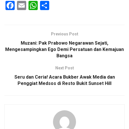
F
E
W
S
a
m
h
h
ce
ail
at
ar
b
s
e
Previous Post
o
A
Muzani: Pak Prabowo Negarawan Sejati,
o
p
Mengesampingkan Ego Demi Persatuan dan Kemajuan
Bangsa
k
p
Next Post
Seru dan Ceria! Acara Bukber Awak Media dan
Penggiat Medsos di Resto Bukit Sunset Hill