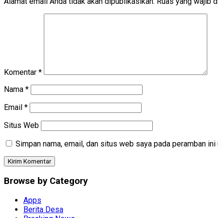
Alamat email Anda tidak akan dipublikasikan.
Ruas yang wajib d
Komentar
*
Nama
*
Email
*
Situs Web
Simpan nama, email, dan situs web saya pada peramban ini 
Browse by Category
Apps
Berita Desa