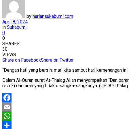
by
hariansukabumi.com
April 8, 2024
in
Sukabumi
0
0
SHARES
30
VIEWS
Share on Facebook
Share on Twitter
“Dengan hati yang bersih, mari kita sambut hari kemenangan ini. 
Dalam Al-Quran surat At-Thalag Allah menyampaikan “Dan bar
rezeki dari arah yang tidak disangka-sangkanya. (QS. At-Thalaq:
Facebook
Email
WhatsApp