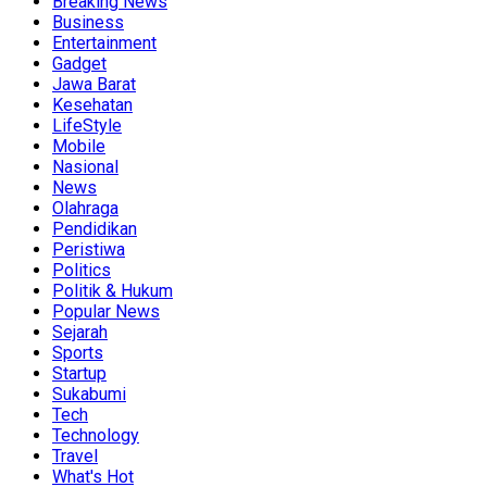
Breaking News
Business
Entertainment
Gadget
Jawa Barat
Kesehatan
LifeStyle
Mobile
Nasional
News
Olahraga
Pendidikan
Peristiwa
Politics
Politik & Hukum
Popular News
Sejarah
Sports
Startup
Sukabumi
Tech
Technology
Travel
What's Hot