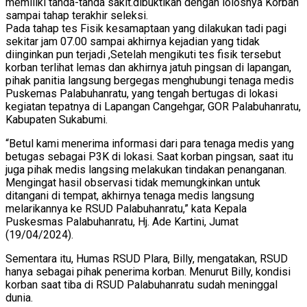
memiliki tanda-tanda sakit.dibuktikan dengan lolosnya Korban
sampai tahap terakhir seleksi.
Pada tahap tes Fisik kesamaptaan yang dilakukan tadi pagi
sekitar jam 07.00 sampai akhirnya kejadian yang tidak
diinginkan pun terjadi ,Setelah mengikuti tes fisik tersebut
korban terlihat lemas dan akhirnya jatuh pingsan di lapangan,
pihak panitia langsung bergegas menghubungi tenaga medis
Puskemas Palabuhanratu, yang tengah bertugas di lokasi
kegiatan tepatnya di Lapangan Cangehgar, GOR Palabuhanratu,
Kabupaten Sukabumi.
“Betul kami menerima informasi dari para tenaga medis yang
betugas sebagai P3K di lokasi. Saat korban pingsan, saat itu
juga pihak medis langsing melakukan tindakan penanganan.
Mengingat hasil observasi tidak memungkinkan untuk
ditangani di tempat, akhirnya tenaga medis langsung
melarikannya ke RSUD Palabuhanratu,” kata Kepala
Puskesmas Palabuhanratu, Hj. Ade Kartini, Jumat
(19/04/2024).
Sementara itu, Humas RSUD Plara, Billy, mengatakan, RSUD
hanya sebagai pihak penerima korban. Menurut Billy, kondisi
korban saat tiba di RSUD Palabuhanratu sudah meninggal
dunia.