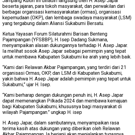
Jampang Kulon ini dihadiri langsung oleh H. Asep Japar
beserta jajaran, para tokoh masyarakat, dan perwakilan dari
berbagai organisasi kemasyarakatan (ormas), organisasi
kepemudaan (OKP), dan lembaga swadaya masyarakat (LSM)
yang tergabung dalam Aliansi Sukabumi Bersatu.
Ketua Yayasan Forum Silaturahmi Barisan Benteng
Pajampangan (YFSBBP), H. Isep Dadang Sukmana,
menyampaikan alasan dukungannya terhadap H. Asep Japar.
Ia melihat sosok Asep Japar sebagai pemimpin yang tepat
untuk membawa Kabupaten Sukabumi ke arah yang lebih baik.
“Kami dari Relawan Akbar Pajampangan, yang terdiri dari 21
organisasi Ormas, OKP, dan LSM di Kabupaten Sukabumi,
yakin bahwa H. Asep Japar adalah pemimpin yang tepat untuk
Sukabumi,” ujar H. Isep.
“Kami berharap dengan dukungan penuh ini, H. Asep Japar
dapat memenangkan Pilkada 2024 dan membawa kemajuan
bagi Kabupaten Sukabumi, khususnya bagi masyarakat di
wilayah Pajampangan.” ungkap H. isep
H. Asep Japar, dalam sambutannya, menyampaikan rasa
terima kasih atas dukungan yang diberikan oleh Relawan
Akbar Pajampangan. Ia berjanji akan menjalankan tugasnya