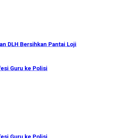
n DLH Bersihkan Pantai Loji
si Guru ke Polisi
si Guru ke Polisi