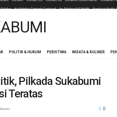
ontact
Contact
Contact Us
Contact Us
Donation Confirmation
Donation F
 Sidebar
No Sidebar Content Centered
No Sidebar Full Width
Panduan Media S
MI
POLITIK & HUKUM
PERISTIWA
WISATA & KULINER
PE
litik, Pilkada Sukabumi
si Teratas
0
abumi