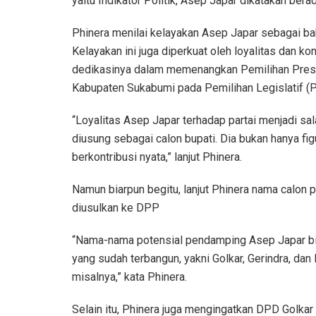
yaitu Indikator Politik, Asep Japar dikatakan berad
Phinera menilai kelayakan Asep Japar sebagai bak
Kelayakan ini juga diperkuat oleh loyalitas dan ko
dedikasinya dalam memenangkan Pemilihan Presid
Kabupaten Sukabumi pada Pemilihan Legislatif (P
“Loyalitas Asep Japar terhadap partai menjadi sa
diusung sebagai calon bupati. Dia bukan hanya fig
berkontribusi nyata,” lanjut Phinera.
Namun biarpun begitu, lanjut Phinera nama calon
diusulkan ke DPP
“Nama-nama potensial pendamping Asep Japar bisa s
yang sudah terbangun, yakni Golkar, Gerindra, dan 
misalnya,” kata Phinera.
Selain itu, Phinera juga mengingatkan DPD Golka