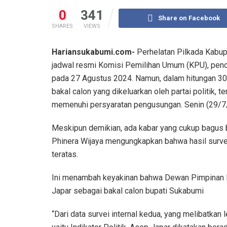
0
341
Share on Facebook
SHARES
VIEWS
Hariansukabumi.com-
Perhelatan Pilkada Kabup
jadwal resmi Komisi Pemilihan Umum (KPU), pend
pada 27 Agustus 2024. Namun, dalam hitungan 30 
bakal calon yang dikeluarkan oleh partai politik,
memenuhi persyaratan pengusungan. Senin (29/7
Meskipun demikian, ada kabar yang cukup bagus 
Phinera Wijaya mengungkapkan bahwa hasil surve
teratas.
Ini menambah keyakinan bahwa Dewan Pimpinan
Japar sebagai bakal calon bupati Sukabumi
“Dari data survei internal kedua, yang melibatkan