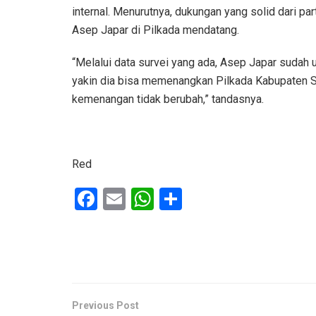
internal. Menurutnya, dukungan yang solid dari 
Asep Japar di Pilkada mendatang.
“Melalui data survei yang ada, Asep Japar sudah 
yakin dia bisa memenangkan Pilkada Kabupaten Su
kemenangan tidak berubah,” tandasnya.
Red
F
E
W
S
a
m
h
h
ce
ail
at
ar
b
s
e
o
A
o
p
Previous Post