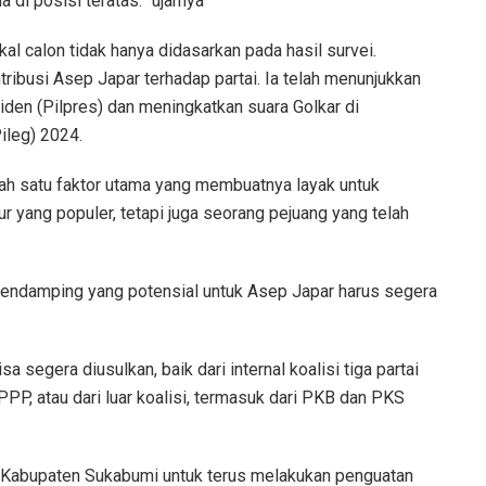
a di posisi teratas.” ujarnya
al calon tidak hanya didasarkan pada hasil survei.
ntribusi Asep Japar terhadap partai. Ia telah menunjukkan
en (Pilpres) dan meningkatkan suara Golkar di
ileg) 2024.
lah satu faktor utama yang membuatnya layak untuk
ur yang populer, tetapi juga seorang pejuang yang telah
 pendamping yang potensial untuk Asep Japar harus segera
egera diusulkan, baik dari internal koalisi tiga partai
PPP, atau dari luar koalisi, termasuk dari PKB dan PKS
r Kabupaten Sukabumi untuk terus melakukan penguatan