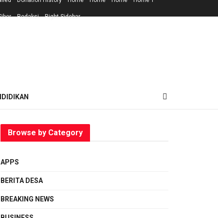
ailed
Donation History
Home
Home
Home
Home 1
iber
Redaksi
Right Sidebar
NDIDIKAN
Browse by Category
APPS
BERITA DESA
BREAKING NEWS
BUSINESS