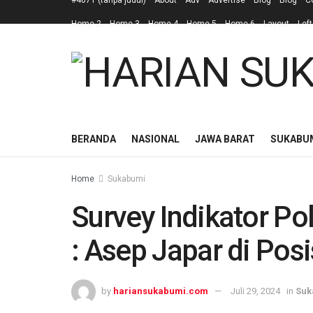
#4671 (tanpa judul)
About
Adv
Advertise
Blog
Blog
C
Home 2
Home 3
Home 4
Home 5
Home 6
Layout
Left
BERANDA
NASIONAL
JAWA BARAT
SUKABU
Home
Sukabumi
Survey Indikator Po
: Asep Japar di Posi
by
hariansukabumi.com
Juli 29, 2024
in
Suk