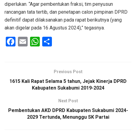
diperlukan. “Agar pembentukan fraksi, tim penyusun
rancangan tata tertib, dan penetapan calon pimpinan DPRD
definitif dapat dilaksanakan pada rapat berikutnya (yang
akan digelar pada 16 Agustus 2024),” tegasnya.
F
E
W
S
a
m
h
h
ce
ail
at
ar
b
s
e
Previous Post
o
A
1615 Kali Rapat Selama 5 tahun, Jejak Kinerja DPRD
o
p
Kabupaten Sukabumi 2019-2024
k
p
Next Post
Pembentukan AKD DPRD Kabupaten Sukabumi 2024-
2029 Tertunda, Menunggu SK Partai