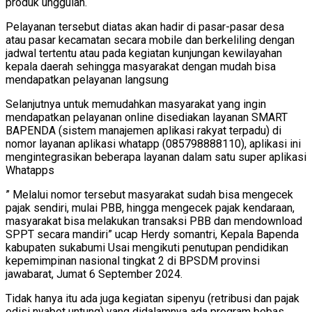
produk unggulan.
Pelayanan tersebut diatas akan hadir di pasar-pasar desa
atau pasar kecamatan secara mobile dan berkeliling dengan
jadwal tertentu atau pada kegiatan kunjungan kewilayahan
kepala daerah sehingga masyarakat dengan mudah bisa
mendapatkan pelayanan langsung
Selanjutnya untuk memudahkan masyarakat yang ingin
mendapatkan pelayanan online disediakan layanan SMART
BAPENDA (sistem manajemen aplikasi rakyat terpadu) di
nomor layanan aplikasi whatapp (085798888110), aplikasi ini
mengintegrasikan beberapa layanan dalam satu super aplikasi
Whatapps
” Melalui nomor tersebut masyarakat sudah bisa mengecek
pajak sendiri, mulai PBB, hingga mengecek pajak kendaraan,
masyarakat bisa melakukan transaksi PBB dan mendownload
SPPT secara mandiri” ucap Herdy somantri, Kepala Bapenda
kabupaten sukabumi Usai mengikuti penutupan pendidikan
kepemimpinan nasional tingkat 2 di BPSDM provinsi
jawabarat, Jumat 6 September 2024.
Tidak hanya itu ada juga kegiatan sipenyu (retribusi dan pajak
edisi nyabet untung) yang didalamnya ada program bebas