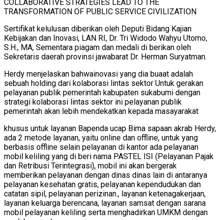
COLLABORATIVE STRATEGIES LEAD TO THE
TRANSFORMATION OF PUBLIC SERVICE CIVILIZATION
Sertifikat kelulusan diberikan oleh Deputi Bidang Kajian
Kebijakan dan Inovasi, LAN RI, Dr. Tri Widodo Wahyu Utomo,
S.H., MA, Sementara piagam dan medali di berikan oleh
Sekretaris daerah provinsi jawabarat Dr. Herman Suryatman.
Herdy menjelaskan bahwainovasi yang dia buaat adalah
sebuah holding dari kolaborasi lintas sektor Untuk gerakan
pelayanan publik pemerintah kabupaten sukabumi dengan
strategi kolaborasi lintas sektor ini pelayanan publik
pemerintah akan lebih mendekatkan kepada masayarakat
khusus untuk layanan Bapenda ucap Bima sapaan akrab Herdy,
ada 2 metode layanan, yaitu online dan offline, untuk yang
berbasis offline selain pelayanan di kantor ada pelayanan
mobil keliling yang di beri nama PASTEL ISI (Pelayanan Pajak
dan Retribusi Terintegrasi), mobil ini akan bergerak
memberikan pelayanan dengan dinas dinas lain di antaranya
pelayanan kesehatan gratis, pelayanan kependudukan dan
catatan sipil, pelayanan perizinan., layanan ketenagakerjaan,
layanan keluarga berencana, layanan samsat dengan sarana
mobil pelayanan keliling serta menghadirkan UMKM dengan