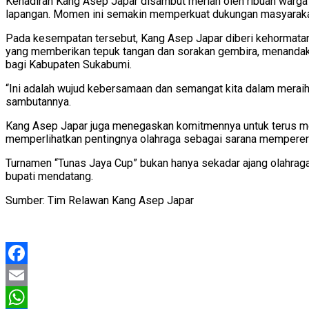
Kehadiran Kang Asep Japar disambut meriah oleh ribuan warga 
lapangan. Momen ini semakin memperkuat dukungan masyarakat
Pada kesempatan tersebut, Kang Asep Japar diberi kehormatan 
yang memberikan tepuk tangan dan sorakan gembira, menandak
bagi Kabupaten Sukabumi.
“Ini adalah wujud kebersamaan dan semangat kita dalam meraih 
sambutannya.
Kang Asep Japar juga menegaskan komitmennya untuk terus me
memperlihatkan pentingnya olahraga sebagai sarana memperer
Turnamen “Tunas Jaya Cup” bukan hanya sekadar ajang olahrag
bupati mendatang.
Sumber: Tim Relawan Kang Asep Japar
Facebook
Email