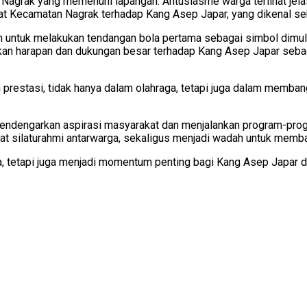
Nagrak yang memenuhi lapangan. Antusiasme warga terlihat jela
 Kecamatan Nagrak terhadap Kang Asep Japar, yang dikenal se
untuk melakukan tendangan bola pertama sebagai simbol dimulai
an harapan dan dukungan besar terhadap Kang Asep Japar sebag
prestasi, tidak hanya dalam olahraga, tetapi juga dalam memban
ndengarkan aspirasi masyarakat dan menjalankan program-progr
at silaturahmi antarwarga, sekaligus menjadi wadah untuk me
a, tetapi juga menjadi momentum penting bagi Kang Asep Japar