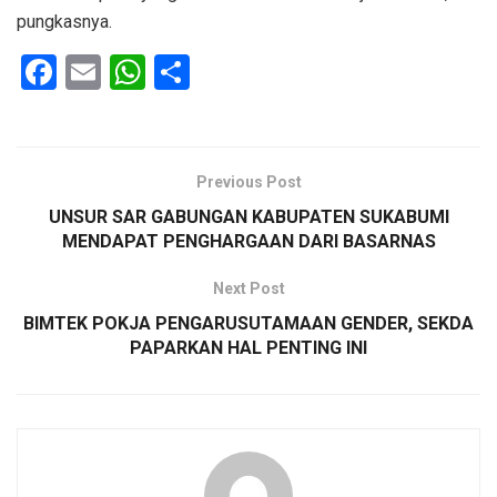
pungkasnya.
F
E
W
S
a
m
h
h
ce
ail
at
ar
b
s
e
Previous Post
o
A
UNSUR SAR GABUNGAN KABUPATEN SUKABUMI
o
p
MENDAPAT PENGHARGAAN DARI BASARNAS
k
p
Next Post
BIMTEK POKJA PENGARUSUTAMAAN GENDER, SEKDA
PAPARKAN HAL PENTING INI