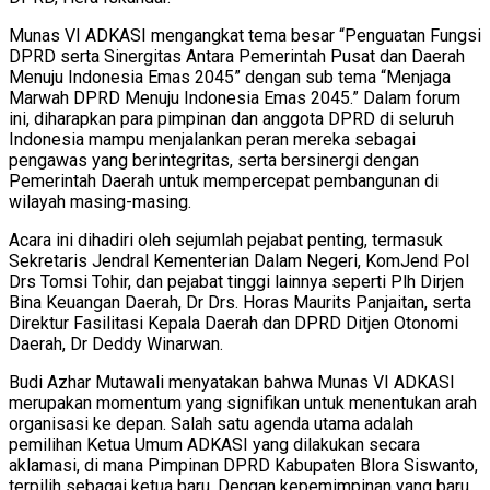
Munas VI ADKASI mengangkat tema besar “Penguatan Fungsi
DPRD serta Sinergitas Antara Pemerintah Pusat dan Daerah
Menuju Indonesia Emas 2045” dengan sub tema “Menjaga
Marwah DPRD Menuju Indonesia Emas 2045.” Dalam forum
ini, diharapkan para pimpinan dan anggota DPRD di seluruh
Indonesia mampu menjalankan peran mereka sebagai
pengawas yang berintegritas, serta bersinergi dengan
Pemerintah Daerah untuk mempercepat pembangunan di
wilayah masing-masing.
Acara ini dihadiri oleh sejumlah pejabat penting, termasuk
Sekretaris Jendral Kementerian Dalam Negeri, KomJend Pol
Drs Tomsi Tohir, dan pejabat tinggi lainnya seperti Plh Dirjen
Bina Keuangan Daerah, Dr Drs. Horas Maurits Panjaitan, serta
Direktur Fasilitasi Kepala Daerah dan DPRD Ditjen Otonomi
Daerah, Dr Deddy Winarwan.
Budi Azhar Mutawali menyatakan bahwa Munas VI ADKASI
merupakan momentum yang signifikan untuk menentukan arah
organisasi ke depan. Salah satu agenda utama adalah
pemilihan Ketua Umum ADKASI yang dilakukan secara
aklamasi, di mana Pimpinan DPRD Kabupaten Blora Siswanto,
terpilih sebagai ketua baru. Dengan kepemimpinan yang baru,