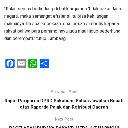
“Kalau semua berlindung di balik argumen ‘tidak pakai dana
negara’, maka semangat efisiensi itu bisa kehilangan
maknanya. Ini soal kepekaan, soal pesan simbolik kepada
rakyat bahwa para pemimpinnya juga mau hidup sederhana
dan berempati,” tutup Lambang.
F
E
W
S
a
m
h
h
ce
ail
at
ar
b
s
e
Previous Post
o
A
Rapat Paripurna DPRD Sukabumi Bahas Jawaban Bupati
o
p
atas Raperda Pajak dan Retribusi Daerah
k
p
Next Post