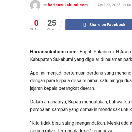
by
hariansukabumi.com
April 23, 2025
in
Su
0
25
Share on Facebook
SHARES
VIEWS
Hariansukabumi.com-
Bupati Sukabumi, H Asep 
Kabupaten Sukabumi yang digelar di halaman parki
Apel ini menjadi pertemuan perdana yang menandai
dengan para kepala desa minimal satu hingga dua ka
jajaran kepala perangkat daerah.
Dalam amanatnya, Bupati mengatakan, bahwa Isu l
persoalan sampah yang semakin mendesak untuk 
“Kita tidak bisa saling mengandalkan. Meski ada 
semua pihak, termasuk desa,” terangnya.