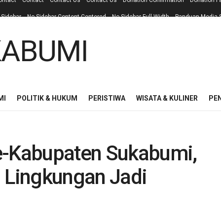
ontact
Contact
Contact Us
Contact Us
Donation Confirmation
Donation F
 Sidebar
No Sidebar Content Centered
No Sidebar Full Width
Panduan Media S
MI
POLITIK & HUKUM
PERISTIWA
WISATA & KULINER
PE
e-Kabupaten Sukabumi,
u Lingkungan Jadi