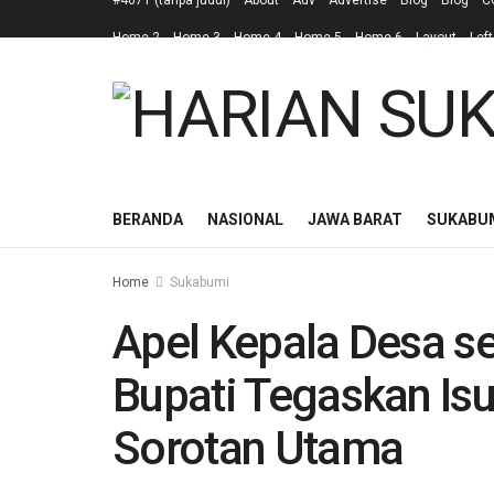
#4671 (tanpa judul)
About
Adv
Advertise
Blog
Blog
C
Home 2
Home 3
Home 4
Home 5
Home 6
Layout
Left
BERANDA
NASIONAL
JAWA BARAT
SUKABU
Home
Sukabumi
Apel Kepala Desa s
Bupati Tegaskan Is
Sorotan Utama