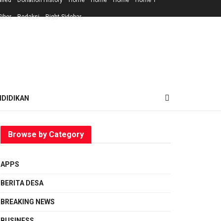
ailed
Donation History
Home
Home
Home
Home 1
iber
Redaksi
Right Sidebar
NDIDIKAN
Browse by Category
APPS
BERITA DESA
BREAKING NEWS
BUSINESS