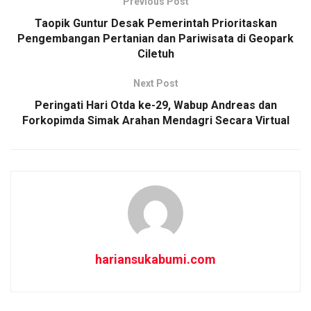
Previous Post
o
A
Taopik Guntur Desak Pemerintah Prioritaskan
o
p
Pengembangan Pertanian dan Pariwisata di Geopark
Ciletuh
k
p
Next Post
Peringati Hari Otda ke-29, Wabup Andreas dan
Forkopimda Simak Arahan Mendagri Secara Virtual
hariansukabumi.com