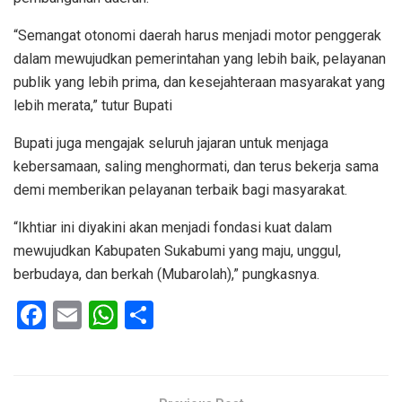
“Semangat otonomi daerah harus menjadi motor penggerak
dalam mewujudkan pemerintahan yang lebih baik, pelayanan
publik yang lebih prima, dan kesejahteraan masyarakat yang
lebih merata,” tutur Bupati
Bupati juga mengajak seluruh jajaran untuk menjaga
kebersamaan, saling menghormati, dan terus bekerja sama
demi memberikan pelayanan terbaik bagi masyarakat.
“Ikhtiar ini diyakini akan menjadi fondasi kuat dalam
mewujudkan Kabupaten Sukabumi yang maju, unggul,
berbudaya, dan berkah (Mubarolah),” pungkasnya.
F
E
W
S
a
m
h
h
ce
ail
at
ar
b
s
e