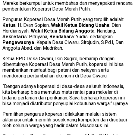
Mereka berkumpul untuk membahas dan menyepakati rencana
pembentukan Koperasi Desa Merah Putih.
Pengurus Koperasi Desa Merah Putih yang terpilih adalah:
Ketua
: H. Evan Sopian,
Wakil Ketua Bidang Usaha
: Dian
Herdiansyah,
Wakil Ketua Bidang Anggota
: Nandang,
Sekretaris
: Pitriyana,
Bendahara
: Yudis, sedangkan
Pengawasnya
Kepala Desa Ciwaru, Sirojudin, S.Pd.I, Dan
Anggota Abad, dan Mudrikah.
Ketua BPD Desa Ciwaru, Ikin Sugiro, berharap dengan
dibentuknya Koperasi Desa Merah Putih, koperasi ini bisa
memberikan manfaat bagi petani dan nelayan serta
mendorong pertumbuhan ekonomi di Desa Ciwaru.
“Dengan adanya koperasi di desa-desa seluruh Indonesia,
kita berharap bisa memutus mata rantai para makelar di
bidang pertanian dan perikanan. Saya berharap koperasi ini
bisa menjadi distributor penyuplai kebutuhan warga,” ujarnya.
Pemilihan pengurus koperasi dilakukan melalui sistem
aklamasi untuk memilih sosok yang kompeten dan disetujui
oleh seluruh warga yang hadir dalam Musdesus ini.