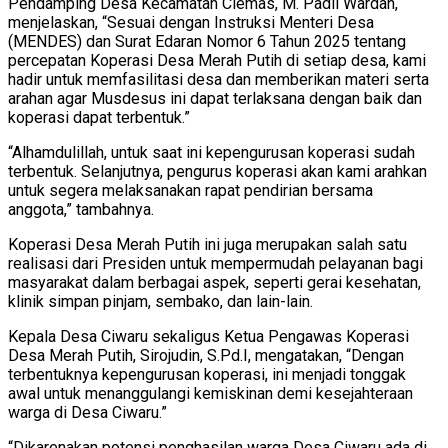
Pendamping Desa Kecamatan Ciemas, M. Padil Wardah,
menjelaskan, “Sesuai dengan Instruksi Menteri Desa
(MENDES) dan Surat Edaran Nomor 6 Tahun 2025 tentang
percepatan Koperasi Desa Merah Putih di setiap desa, kami
hadir untuk memfasilitasi desa dan memberikan materi serta
arahan agar Musdesus ini dapat terlaksana dengan baik dan
koperasi dapat terbentuk.”
“Alhamdulillah, untuk saat ini kepengurusan koperasi sudah
terbentuk. Selanjutnya, pengurus koperasi akan kami arahkan
untuk segera melaksanakan rapat pendirian bersama
anggota,” tambahnya.
Koperasi Desa Merah Putih ini juga merupakan salah satu
realisasi dari Presiden untuk mempermudah pelayanan bagi
masyarakat dalam berbagai aspek, seperti gerai kesehatan,
klinik simpan pinjam, sembako, dan lain-lain.
Kepala Desa Ciwaru sekaligus Ketua Pengawas Koperasi
Desa Merah Putih, Sirojudin, S.Pd.I, mengatakan, “Dengan
terbentuknya kepengurusan koperasi, ini menjadi tonggak
awal untuk menanggulangi kemiskinan demi kesejahteraan
warga di Desa Ciwaru.”
“Dikarenakan potensi penghasilan warga Desa Ciwaru ada di