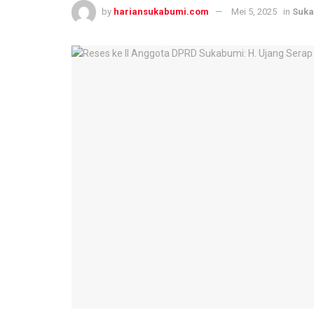
by
hariansukabumi.com
Mei 5, 2025
in
Suk