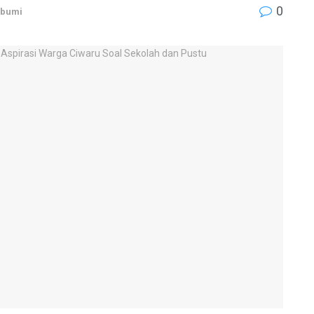
0
abumi