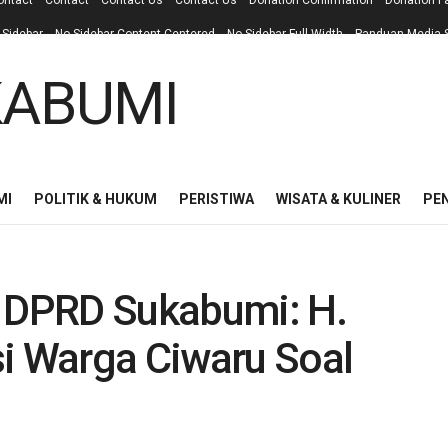
ontact
Contact
Contact Us
Contact Us
Donation Confirmation
Donation F
 Sidebar
No Sidebar Content Centered
No Sidebar Full Width
Panduan Media S
MI
POLITIK & HUKUM
PERISTIWA
WISATA & KULINER
PE
a DPRD Sukabumi: H.
si Warga Ciwaru Soal