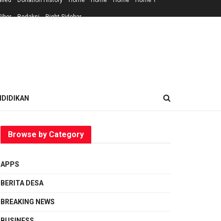
ailed
Donation History
Home
Home
Home
Home 1
iber
Redaksi
Right Sidebar
NDIDIKAN
Browse by Category
APPS
BERITA DESA
BREAKING NEWS
BUSINESS