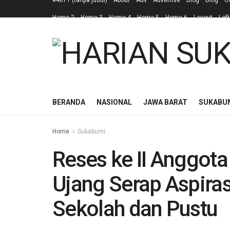
#4671 (tanpa judul)
About
Adv
Advertise
Blog
Blog
C
Home 2
Home 3
Home 4
Home 5
Home 6
Layout
Left
BERANDA
NASIONAL
JAWA BARAT
SUKABU
Home
Sukabumi
Reses ke II Anggot
Ujang Serap Aspira
Sekolah dan Pustu