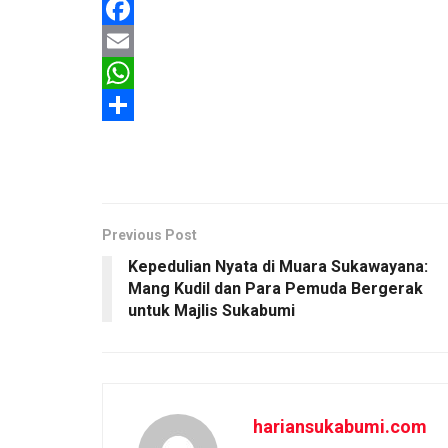
F
a
E
c
m
W
e
a
h
S
b
i
a
h
o
l
t
a
o
s
r
Previous Post
k
A
e
Kepedulian Nyata di Muara Sukawayana:
Mang Kudil dan Para Pemuda Bergerak
p
untuk Majlis Sukabumi
p
hariansukabumi.com