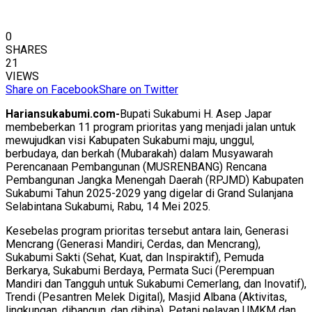
0
SHARES
21
VIEWS
Share on Facebook
Share on Twitter
Hariansukabumi.com-
Bupati Sukabumi H. Asep Japar
membeberkan 11 program prioritas yang menjadi jalan untuk
mewujudkan visi Kabupaten Sukabumi maju, unggul,
berbudaya, dan berkah (Mubarakah) dalam Musyawarah
Perencanaan Pembangunan (MUSRENBANG) Rencana
Pembangunan Jangka Menengah Daerah (RPJMD) Kabupaten
Sukabumi Tahun 2025-2029 yang digelar di Grand Sulanjana
Selabintana Sukabumi, Rabu, 14 Mei 2025.
Kesebelas program prioritas tersebut antara lain, Generasi
Mencrang (Generasi Mandiri, Cerdas, dan Mencrang),
Sukabumi Sakti (Sehat, Kuat, dan Inspiraktif), Pemuda
Berkarya, Sukabumi Berdaya, Permata Suci (Perempuan
Mandiri dan Tangguh untuk Sukabumi Cemerlang, dan Inovatif),
Trendi (Pesantren Melek Digital), Masjid Albana (Aktivitas,
lingkungan, dibangun, dan dibina), Petani nelayan UMKM dan