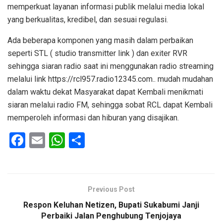
memperkuat layanan informasi publik melalui media lokal
yang berkualitas, kredibel, dan sesuai regulasi.
Ada beberapa komponen yang masih dalam perbaikan
seperti STL ( studio transmitter link ) dan exiter RVR
sehingga siaran radio saat ini menggunakan radio streaming
melalui link https://rcl957.radio12345.com.. mudah mudahan
dalam waktu dekat Masyarakat dapat Kembali menikmati
siaran melalui radio FM, sehingga sobat RCL dapat Kembali
memperoleh informasi dan hiburan yang disajikan.
F
E
W
S
a
m
h
h
ce
ail
at
ar
b
s
e
Previous Post
o
A
Respon Keluhan Netizen, Bupati Sukabumi Janji
o
p
Perbaiki Jalan Penghubung Tenjojaya