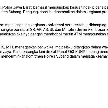
 Polda Jawa Barat, berhasil mengungkap kasus tindak pidana pe
ten Subang. Pengungkapan ini disampaikan dalam kegiatan pres
 memimpin langsung kegiatan konferensi pers tersebut didampingi
sangka berinisial SR, AK, AS, SI, dan MI telah diamankan beserta
laku melakukan aksinya dengan membobol mesin ATM menggunakan
., M.H., menegaskan bahwa kelima pelaku ditangkap dalam waktu
an Jaya. Para tersangka kini dijerat Pasal 363 KUHP tentang pe
f, mencerminkan komitmen Polres Subang dalam menjaga keamana