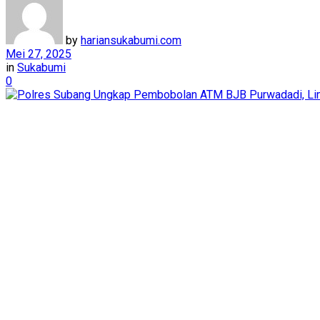
by
hariansukabumi.com
Mei 27, 2025
in
Sukabumi
0