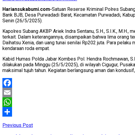
Hariansukabumi.com-
Satuan Reserse Kriminal Polres Subang,
Bank BJB, Desa Purwadadi Barat, Kecamatan Purwadadi, Kabupa
Senin (26/5/2025).
Kapolres Subang AKBP Ariek Indra Sentanu, S.H., S.I.K., M.H.,
terkait. Dalam keterangannya, disampaikan bahwa lima orang ter
Daihatsu Xenia, dan uang tunai senilai Rp202 juta. Para pe
kendaraan roda empat.
Kabid Humas Polda Jabar Kombes Pol. Hendra Rochmawan, S.I.K
dilakukan pada Minggu (25/5/2025), di wilayah Cigugur, Pusak
maksimal tujuh tahun. Kegiatan berlangsung aman dan kondusi
Facebook
Email
WhatsApp
Share
Previous Post