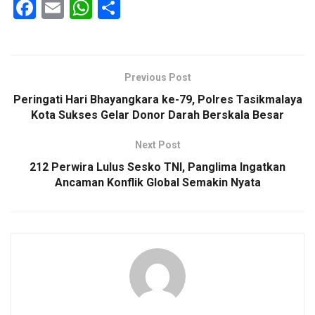
F
E
W
S
a
m
h
h
ce
ail
at
ar
b
s
e
Previous Post
o
A
Peringati Hari Bhayangkara ke-79, Polres Tasikmalaya
o
p
Kota Sukses Gelar Donor Darah Berskala Besar
k
p
Next Post
212 Perwira Lulus Sesko TNI, Panglima Ingatkan
Ancaman Konflik Global Semakin Nyata