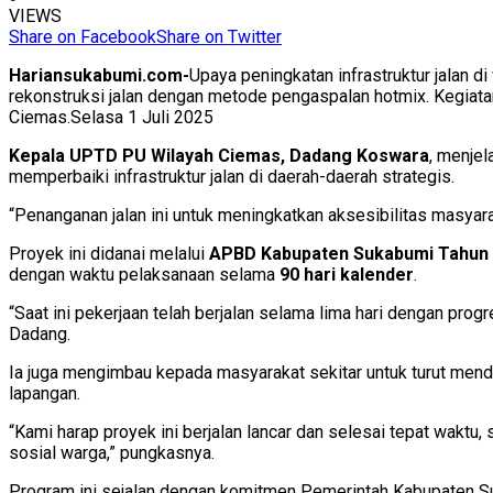
VIEWS
Share on Facebook
Share on Twitter
Hariansukabumi.com-
Upaya peningkatan infrastruktur jalan 
rekonstruksi jalan dengan metode pengaspalan hotmix. Kegiata
Ciemas.Selasa 1 Juli 2025
Kepala UPTD PU Wilayah Ciemas, Dadang Koswara
, menje
memperbaiki infrastruktur jalan di daerah-daerah strategis.
“Penanganan jalan ini untuk meningkatkan aksesibilitas masyar
Proyek ini didanai melalui
APBD Kabupaten Sukabumi Tahun
dengan waktu pelaksanaan selama
90 hari kalender
.
“Saat ini pekerjaan telah berjalan selama lima hari dengan pro
Dadang.
Ia juga mengimbau kepada masyarakat sekitar untuk turut mend
lapangan.
“Kami harap proyek ini berjalan lancar dan selesai tepat wakt
sosial warga,” pungkasnya.
Program ini sejalan dengan komitmen Pemerintah Kabupaten Su