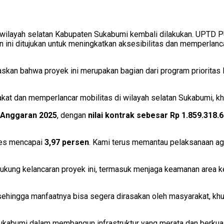
di wilayah selatan Kabupaten Sukabumi kembali dilakukan. UPTD
n ini ditujukan untuk meningkatkan aksesibilitas dan memperlan
laskan bahwa proyek ini merupakan bagian dari program priorit
akat dan memperlancar mobilitas di wilayah selatan Sukabumi, k
 Anggaran 2025
, dengan
nilai kontrak sebesar Rp 1.859.318.
gres mencapai
3,97 persen
. Kami terus memantau pelaksanaan agar
ukung kelancaran proyek ini, termasuk menjaga keamanan area k
u, sehingga manfaatnya bisa segera dirasakan oleh masyarakat, k
kabumi dalam membangun infrastruktur yang merata dan berkual