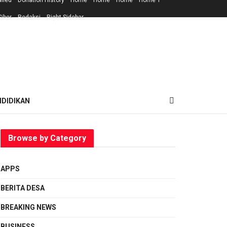
ailed
Donation History
Home
Home
Home
Home 1
iber
Redaksi
Right Sidebar
NDIDIKAN
Browse by Category
APPS
BERITA DESA
BREAKING NEWS
BUSINESS