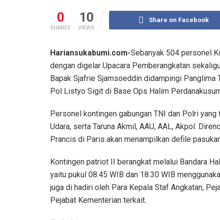
0
10
Share on Facebook
SHARES
VIEWS
Hariansukabumi.com-
Sebanyak 504 personel Ko
dengan digelar Upacara Pemberangkatan sekaligu
Bapak Sjafrie Sjamsoeddin didampingi Panglima T
Pol Listyo Sigit di Base Ops Halim Perdanakusu
Personel kontingen gabungan TNI dan Polri yang te
Udara, serta Taruna Akmil, AAU, AAL, Akpol. Diren
Prancis di Paris akan menampilkan defile pasuka
Kontingen patriot II berangkat melalui Bandara 
yaitu pukul 08.45 WIB dan 18.30 WIB menggunak
juga di hadiri oleh Para Kepala Staf Angkatan, Pe
Pejabat Kementerian terkait.