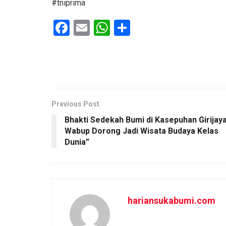
#tniprima
F
E
W
S
a
m
h
h
ce
ail
at
ar
b
s
e
o
A
o
p
Previous Post
Bhakti Sedekah Bumi di Kasepuhan Girijaya
k
p
Wabup Dorong Jadi Wisata Budaya Kelas
Dunia”
hariansukabumi.com