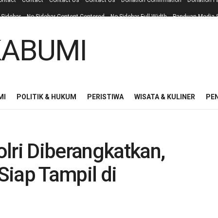
ontact
Contact
Contact Us
Contact Us
Donation Confirmation
Donation F
 Sidebar
No Sidebar Content Centered
No Sidebar Full Width
Panduan Media S
MI
POLITIK & HUKUM
PERISTIWA
WISATA & KULINER
PE
lri Diberangkatkan,
 Siap Tampil di