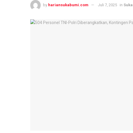
by
hariansukabumi.com
Juli 7, 2025
in
Suka