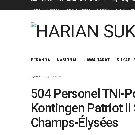
#4671 (tanpa judul)
About
Adv
Advertise
Blog
Blog
C
Home 2
Home 3
Home 4
Home 5
Home 6
Layout
Left
BERANDA
NASIONAL
JAWA BARAT
SUKABU
Home
Sukabumi
504 Personel TNI-Po
Kontingen Patriot II
Champs-Élysées