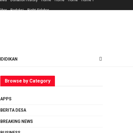
ailed
Donation History
Home
Home
Home
Home 1
iber
Redaksi
Right Sidebar
NDIDIKAN
Browse by Category
APPS
BERITA DESA
BREAKING NEWS
BUSINESS