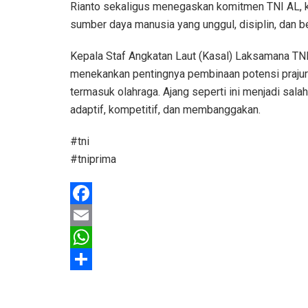
Rianto sekaligus menegaskan komitmen TNI AL, 
sumber daya manusia yang unggul, disiplin, dan be
Kepala Staf Angkatan Laut (Kasal) Laksamana T
menekankan pentingnya pembinaan potensi prajurit
termasuk olahraga. Ajang seperti ini menjadi sal
adaptif, kompetitif, dan membanggakan.
#tni
#tniprima
F
a
E
c
m
W
e
a
h
S
b
i
a
h