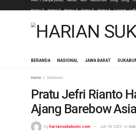
#4671 (tanpa judul)
About
Adv
Advertise
Blog
Blog
C
Home 2
Home 3
Home 4
Home 5
Home 6
Layout
Left
BERANDA
NASIONAL
JAWA BARAT
SUKABU
Home
Sukabumi
Pratu Jefri Rianto 
Ajang Barebow Asi
by
hariansukabumi.com
Juli 18, 2025
in
Suk