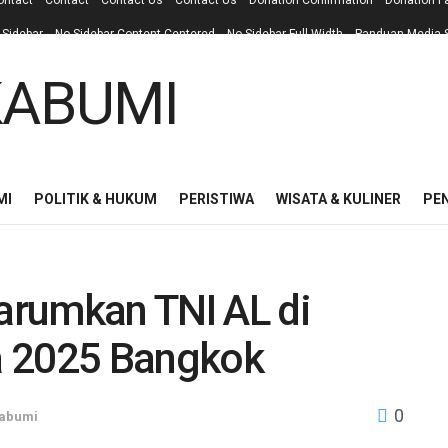
ontact
Contact
Contact Us
Contact Us
Donation Confirmation
Donation F
 Sidebar
No Sidebar Content Centered
No Sidebar Full Width
Panduan Media S
MI
POLITIK & HUKUM
PERISTIWA
WISATA & KULINER
PE
Harumkan TNI AL di
a 2025 Bangkok
0
abumi