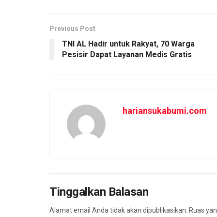
o
l
t
a
o
s
r
Previous Post
k
A
e
TNI AL Hadir untuk Rakyat, 70 Warga
Pesisir Dapat Layanan Medis Gratis
p
p
hariansukabumi.com
Tinggalkan Balasan
Alamat email Anda tidak akan dipublikasikan.
Ruas yan