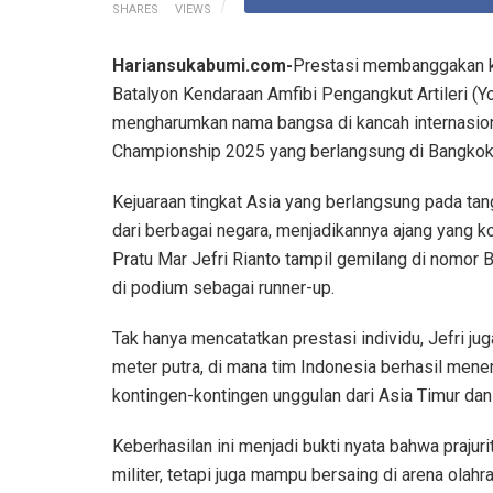
SHARES
VIEWS
Hariansukabumi.com-
Prestasi membanggakan kem
Batalyon Kendaraan Amfibi Pengangkut Artileri (Yo
mengharumkan nama bangsa di kancah internasion
Championship 2025 yang berlangsung di Bangkok,
Kejuaraan tingkat Asia yang berlangsung pada tang
dari berbagai negara, menjadikannya ajang yang ko
Pratu Mar Jefri Rianto tampil gemilang di nomor 
di podium sebagai runner-up.
Tak hanya mencatatkan prestasi individu, Jefri j
meter putra, di mana tim Indonesia berhasil men
kontingen-kontingen unggulan dari Asia Timur dan
Keberhasilan ini menjadi bukti nyata bahwa prajur
militer, tetapi juga mampu bersaing di arena olahra