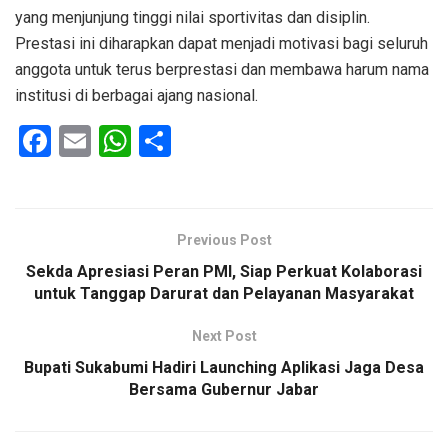
yang menjunjung tinggi nilai sportivitas dan disiplin.
Prestasi ini diharapkan dapat menjadi motivasi bagi seluruh
anggota untuk terus berprestasi dan membawa harum nama
institusi di berbagai ajang nasional.
F
E
W
S
a
m
h
h
ce
ail
at
ar
b
s
e
Previous Post
o
A
Sekda Apresiasi Peran PMI, Siap Perkuat Kolaborasi
o
p
untuk Tanggap Darurat dan Pelayanan Masyarakat
k
p
Next Post
Bupati Sukabumi Hadiri Launching Aplikasi Jaga Desa
Bersama Gubernur Jabar